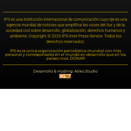
IPS es una institución internacional de comunicación cuyo eje es una
agencia mundial de noticias que amplifica las voces del Sur y de la
sociedad civil sobre desarrollo, globalización, derechos humanos y
ambiente. Copyright © 2025 IPS-Inter Press Service. Todos los
derechos reservados.
IPS es la única organización periodística mundial con más
personal y corresponsales en el mundo en desarrollo que en los
países ricos. DONAR
Desarrollo & Hosting: Atiko.Studio