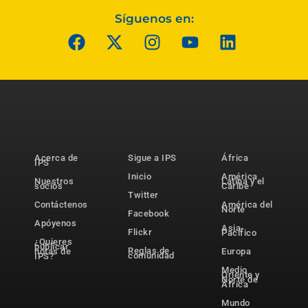
Síguenos en:
Acerca de
Sigue a IPS
África
IPS
Inicio
América
Nuestros
Latina y el
socios
Caribe
Twitter
Contáctenos
América del
Norte
Facebook
Apóyenos
Asia-
Flickr
Pacífico
¿Quieres
publicar
Reglas de
notas de
Europa
comunidad
IPS?
Medio
Oriente y
Norte de
África
Mundo