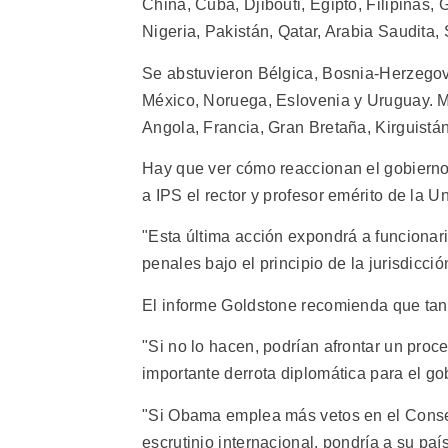
China, Cuba, Djibouti, Egipto, Filipinas,
Nigeria, Pakistán, Qatar, Arabia Saudita,
Se abstuvieron Bélgica, Bosnia-Herzegov
México, Noruega, Eslovenia y Uruguay. Mie
Angola, Francia, Gran Bretaña, Kirguistá
Hay que ver cómo reaccionan el gobierno 
a IPS el rector y profesor emérito de la 
"Esta última acción expondrá a funcionario
penales bajo el principio de la jurisdicció
El informe Goldstone recomienda que tant
"Si no lo hacen, podrían afrontar un proc
importante derrota diplomática para el g
"Si Obama emplea más vetos en el Consej
escrutinio internacional, pondría a su país