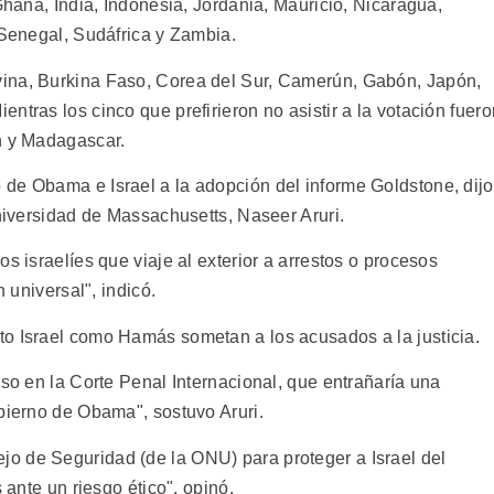
 Ghana, India, Indonesia, Jordania, Mauricio, Nicaragua,
 Senegal, Sudáfrica y Zambia.
ina, Burkina Faso, Corea del Sur, Camerún, Gabón, Japón,
ntras los cinco que prefirieron no asistir a la votación fuero
n y Madagascar.
de Obama e Israel a la adopción del informe Goldstone, dijo
Universidad de Massachusetts, Naseer Aruri.
s israelíes que viaje al exterior a arrestos o procesos
n universal", indicó.
o Israel como Hamás sometan a los acusados a la justicia.
eso en la Corte Penal Internacional, que entrañaría una
obierno de Obama", sostuvo Aruri.
o de Seguridad (de la ONU) para proteger a Israel del
 ante un riesgo ético", opinó.