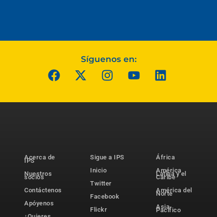
Síguenos en:
Acerca de
Sigue a IPS
África
IPS
Inicio
América
Nuestros
Latina y el
socios
Caribe
Twitter
Contáctenos
América del
Norte
Facebook
Apóyenos
Asia-
Flickr
Pacífico
¿Quieres