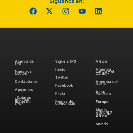
Síguenos en:
Acerca de
Sigue a IPS
África
IPS
Inicio
América
Nuestros
Latina y el
socios
Caribe
Twitter
Contáctenos
América del
Norte
Facebook
Apóyenos
Asia-
Flickr
Pacífico
¿Quieres
publicar
Reglas de
notas de
Europa
comunidad
IPS?
Medio
Oriente y
Norte de
África
Mundo