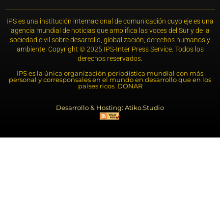
IPS es una institución internacional de comunicación cuyo eje es una
agencia mundial de noticias que amplifica las voces del Sur y de la
sociedad civil sobre desarrollo, globalización, derechos humanos y
ambiente. Copyright © 2025 IPS-Inter Press Service. Todos los
derechos reservados.
IPS es la única organización periodística mundial con más
personal y corresponsales en el mundo en desarrollo que en los
países ricos. DONAR
Desarrollo & Hosting: Atiko.Studio