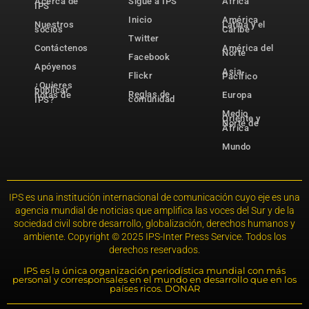
Acerca de
Sigue a IPS
África
IPS
Inicio
América
Nuestros
Latina y el
socios
Caribe
Twitter
Contáctenos
América del
Norte
Facebook
Apóyenos
Asia-
Flickr
Pacífico
¿Quieres
publicar
Reglas de
notas de
Europa
comunidad
IPS?
Medio
Oriente y
Norte de
África
Mundo
IPS es una institución internacional de comunicación cuyo eje es una
agencia mundial de noticias que amplifica las voces del Sur y de la
sociedad civil sobre desarrollo, globalización, derechos humanos y
ambiente. Copyright © 2025 IPS-Inter Press Service. Todos los
derechos reservados.
IPS es la única organización periodística mundial con más
personal y corresponsales en el mundo en desarrollo que en los
países ricos. DONAR