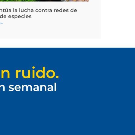
ntúa la lucha contra redes de
 de especies
>>
n ruido.
ín semanal