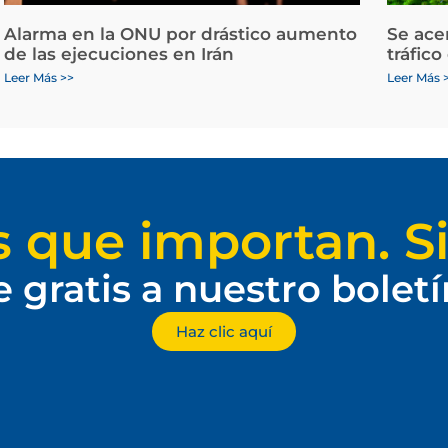
Alarma en la ONU por drástico aumento
Se ace
de las ejecuciones en Irán
tráfico
Leer Más >>
Leer Más 
s que importan. Si
e gratis a nuestro bolet
Haz clic aquí