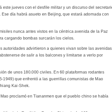
te jueves con el desfile militar y un discurso del secretari
. Ese día habrá asueto en Beijing, que estará adornada con
 misiles nunca antes vistos en la céntrica avenida de la Paz
ra cargando bombas surcarán los cielos.
as autoridades advirtieron a quienes vivan sobre las avenidas
bstenerse de salir a los balcones y limitarse a verlo por
sión de unos 180.000 civiles. En 60 plataformas rodantes
945-1949) que enfrentó a las guerrillas comunistas de Mao
Chiang Kai-Shek.
ue Mao proclamó en Tiananmen que el pueblo chino se había