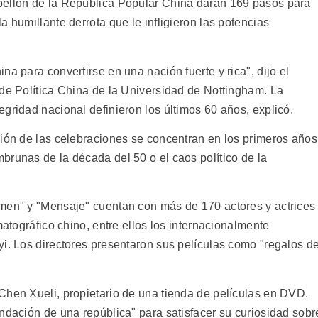
bellón de la República Popular China darán 169 pasos para
a humillante derrota que le infligieron las potencias
a para convertirse en una nación fuerte y rica", dijo el
 de Política China de la Universidad de Nottingham. La
gridad nacional definieron los últimos 60 años, explicó.
sión de las celebraciones se concentran en los primeros años
brunas de la década del 50 o el caos político de la
nmen" y "Mensaje" cuentan con más de 170 actores y actrices
matográfico chino, entre ellos los internacionalmente
yi. Los directores presentaron sus películas como "regalos d
Chen Xueli, propietario de una tienda de películas en DVD.
ndación de una república" para satisfacer su curiosidad sobr