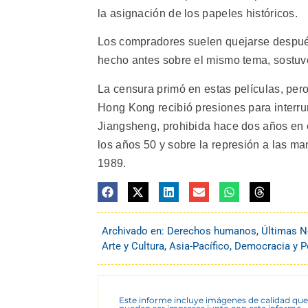
la asignación de los papeles históricos.
Los compradores suelen quejarse después
hecho antes sobre el mismo tema, sostu
La censura primó en estas películas, per
Hong Kong recibió presiones para interrum
Jiangsheng, prohibida hace dos años en e
los años 50 y sobre la represión a las m
1989.
Archivado en:
Derechos humanos
,
Últimas N
Arte y Cultura
,
Asia-Pacífico
,
Democracia y Po
Este informe incluye imágenes de calidad que