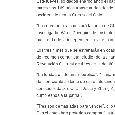
Este jueves, soldados enarbolando el pa
marcar los 169 años transcurridos desde l
occidentales en la Guerra del Opio.
"La ceremonia simbolizará la lucha de Chin
investigador Wang Zhengxu, del Instituto
búsqueda de la independencia y de la inte
Los tres filmes que se estrenarán en oca
del régimen comunista, eludiendo las ham
Revolución Cultural de fines de la del 60.
"La fundación de una república", "Tiana
del floreciente sistema de estrellato cine
conocidos Jackie Chan, Jet Li y Zhang Zi
cumpleaños a la patria".
"Tres son demasiadas para vender", dijo 
Sus clientes han preferido comprar "La fu