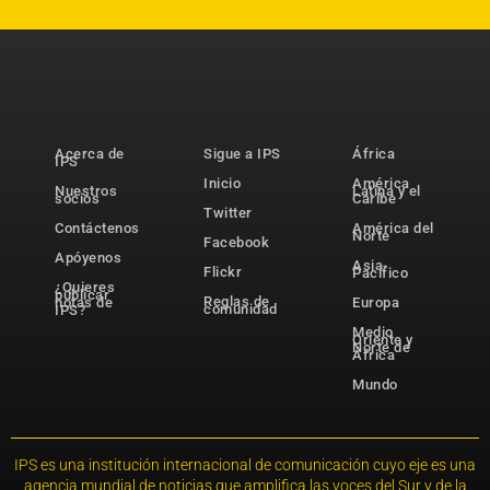
Acerca de
Sigue a IPS
África
IPS
Inicio
América
Nuestros
Latina y el
socios
Caribe
Twitter
Contáctenos
América del
Norte
Facebook
Apóyenos
Asia-
Flickr
Pacífico
¿Quieres
publicar
Reglas de
notas de
Europa
comunidad
IPS?
Medio
Oriente y
Norte de
África
Mundo
IPS es una institución internacional de comunicación cuyo eje es una
agencia mundial de noticias que amplifica las voces del Sur y de la