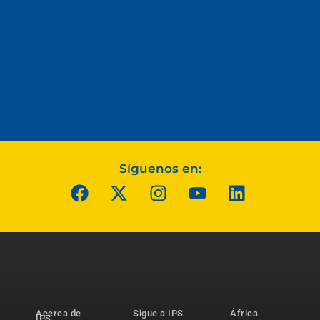
Síguenos en:
Acerca de
Sigue a IPS
África
IPS