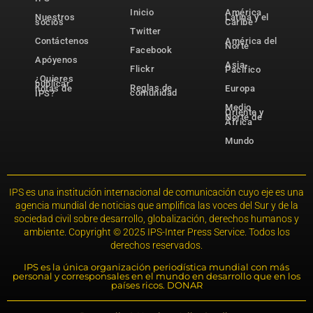
Inicio
América
Nuestros
Latina y el
socios
Caribe
Twitter
Contáctenos
América del
Norte
Facebook
Apóyenos
Asia-
Flickr
Pacífico
¿Quieres
publicar
Reglas de
notas de
Europa
comunidad
IPS?
Medio
Oriente y
Norte de
África
Mundo
IPS es una institución internacional de comunicación cuyo eje es una
agencia mundial de noticias que amplifica las voces del Sur y de la
sociedad civil sobre desarrollo, globalización, derechos humanos y
ambiente. Copyright © 2025 IPS-Inter Press Service. Todos los
derechos reservados.
IPS es la única organización periodística mundial con más
personal y corresponsales en el mundo en desarrollo que en los
países ricos. DONAR