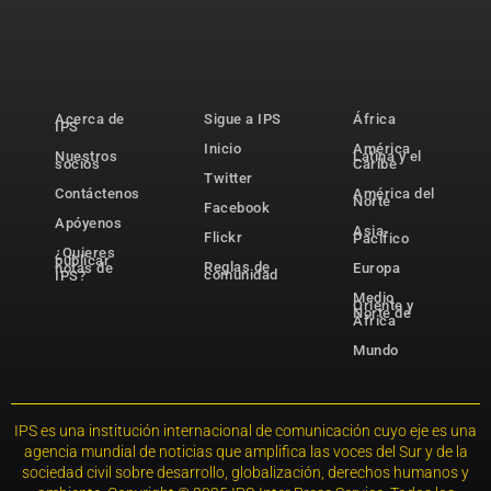
Acerca de
Sigue a IPS
África
IPS
Inicio
América
Nuestros
Latina y el
socios
Caribe
Twitter
Contáctenos
América del
Norte
Facebook
Apóyenos
Asia-
Flickr
Pacífico
¿Quieres
publicar
Reglas de
notas de
Europa
comunidad
IPS?
Medio
Oriente y
Norte de
África
Mundo
IPS es una institución internacional de comunicación cuyo eje es una
agencia mundial de noticias que amplifica las voces del Sur y de la
sociedad civil sobre desarrollo, globalización, derechos humanos y