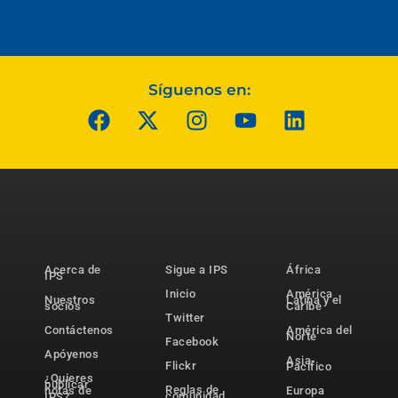
Síguenos en:
Acerca de
Sigue a IPS
África
IPS
Inicio
América
Nuestros
Latina y el
socios
Caribe
Twitter
Contáctenos
América del
Norte
Facebook
Apóyenos
Asia-
Flickr
Pacífico
¿Quieres
publicar
Reglas de
notas de
Europa
comunidad
IPS?