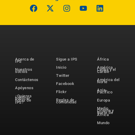
Acerca de
Sigue a IPS
África
IPS
Inicio
América
Nuestros
Latina y el
socios
Caribe
Twitter
Contáctenos
América del
Norte
Facebook
Apóyenos
Asia-
Flickr
Pacífico
¿Quieres
publicar
Reglas de
notas de
Europa
comunidad
IPS?
Medio
Oriente y
Norte de
África
Mundo