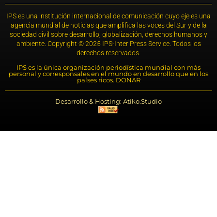
IPS es una institución internacional de comunicación cuyo eje es una
agencia mundial de noticias que amplifica las voces del Sur y de la
sociedad civil sobre desarrollo, globalización, derechos humanos y
ambiente. Copyright © 2025 IPS-Inter Press Service. Todos los
derechos reservados.
IPS es la única organización periodística mundial con más
personal y corresponsales en el mundo en desarrollo que en los
países ricos. DONAR
Desarrollo & Hosting: Atiko.Studio