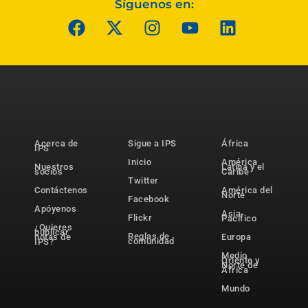
Síguenos en:
Acerca de
Sigue a IPS
África
IPS
Inicio
América
Nuestros
Latina y el
socios
Caribe
Twitter
Contáctenos
América del
Norte
Facebook
Apóyenos
Asia-
Flickr
Pacífico
¿Quieres
publicar
Reglas de
notas de
Europa
comunidad
IPS?
Medio
Oriente y
Norte de
África
Mundo