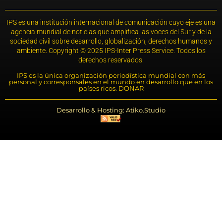
IPS es una institución internacional de comunicación cuyo eje es una
agencia mundial de noticias que amplifica las voces del Sur y de la
sociedad civil sobre desarrollo, globalización, derechos humanos y
ambiente. Copyright © 2025 IPS-Inter Press Service. Todos los
derechos reservados.
IPS es la única organización periodística mundial con más
personal y corresponsales en el mundo en desarrollo que en los
países ricos. DONAR
Desarrollo & Hosting: Atiko.Studio