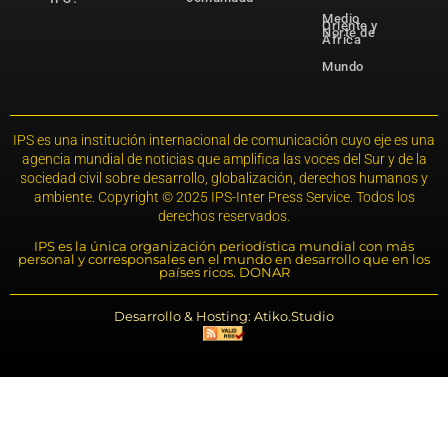
Medio
Oriente y
Norte de
África
Mundo
IPS es una institución internacional de comunicación cuyo eje es una
agencia mundial de noticias que amplifica las voces del Sur y de la
sociedad civil sobre desarrollo, globalización, derechos humanos y
ambiente. Copyright © 2025 IPS-Inter Press Service. Todos los
derechos reservados.
IPS es la única organización periodística mundial con más
personal y corresponsales en el mundo en desarrollo que en los
países ricos. DONAR
Desarrollo & Hosting: Atiko.Studio