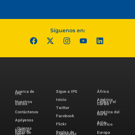
Síguenos en:
Acerca de
Sigue a IPS
África
IPS
Inicio
América
Nuestros
Latina y el
socios
Caribe
Twitter
Contáctenos
América del
Norte
Facebook
Apóyenos
Asia-
Flickr
Pacífico
¿Quieres
publicar
Reglas de
notas de
Europa
comunidad
IPS?