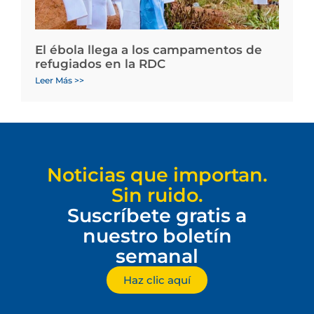
El ébola llega a los campamentos de
refugiados en la RDC
Leer Más >>
Noticias que importan.
Sin ruido.
Suscríbete gratis a
nuestro boletín
semanal
Haz clic aquí