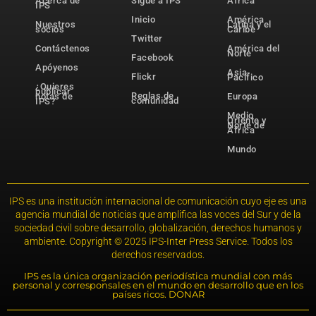
Acerca de
Sigue a IPS
África
IPS
Inicio
América
Nuestros
Latina y el
socios
Caribe
Twitter
Contáctenos
América del
Norte
Facebook
Apóyenos
Asia-
Flickr
Pacífico
¿Quieres
publicar
Reglas de
notas de
Europa
comunidad
IPS?
Medio
Oriente y
Norte de
África
Mundo
IPS es una institución internacional de comunicación cuyo eje es una
agencia mundial de noticias que amplifica las voces del Sur y de la
sociedad civil sobre desarrollo, globalización, derechos humanos y
ambiente. Copyright © 2025 IPS-Inter Press Service. Todos los
derechos reservados.
IPS es la única organización periodística mundial con más
personal y corresponsales en el mundo en desarrollo que en los
países ricos. DONAR