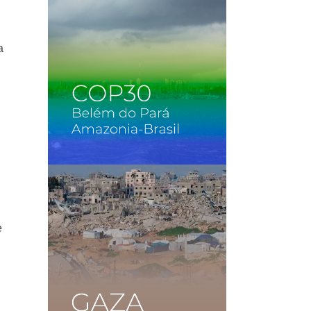
a
y
e