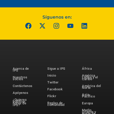
Síguenos en:
Acerca de
Sigue a IPS
África
IPS
Inicio
América
Nuestros
Latina y el
socios
Caribe
Twitter
Contáctenos
América del
Norte
Facebook
Apóyenos
Asia-
Flickr
Pacífico
¿Quieres
publicar
Reglas de
notas de
Europa
comunidad
IPS?
Medio
Oriente y
Norte de