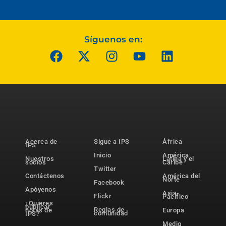
Síguenos en:
Acerca de
Sigue a IPS
África
IPS
Inicio
América
Nuestros
Latina y el
socios
Caribe
Twitter
Contáctenos
América del
Norte
Facebook
Apóyenos
Asia-
Flickr
Pacífico
¿Quieres
publicar
Reglas de
notas de
Europa
comunidad
IPS?
Medio