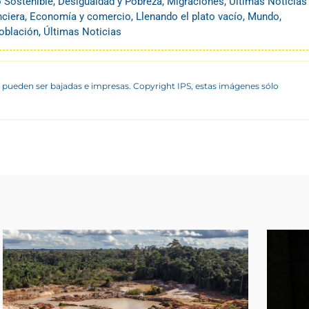
o Sostenible
,
Desigualdad y Pobreza
,
Migraciones
,
Últimas Noticias
nciera
,
Economía y comercio
,
Llenando el plato vacío
,
Mundo
,
oblación
,
Últimas Noticias
 pueden ser bajadas e impresas. Copyright IPS, estas imágenes sólo