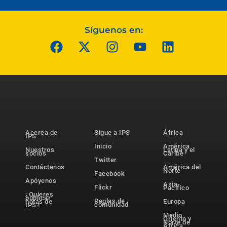
Síguenos en:
Acerca de
Sigue a IPS
África
IPS
Inicio
América
Nuestros
Latina y el
socios
Caribe
Twitter
Contáctenos
América del
Norte
Facebook
Apóyenos
Asia-
Flickr
Pacífico
¿Quieres
publicar
Reglas de
notas de
Europa
comunidad
IPS?
Medio
Oriente y
Norte de
África