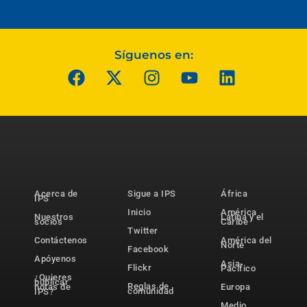
Síguenos en:
Acerca de
Sigue a IPS
África
IPS
Inicio
América
Nuestros
Latina y el
socios
Caribe
Twitter
Contáctenos
América del
Norte
Facebook
Apóyenos
Asia-
Flickr
Pacífico
¿Quieres
publicar
Reglas de
notas de
Europa
comunidad
IPS?
Medio