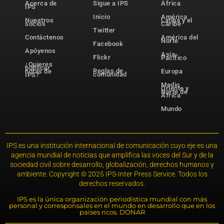
Acerca de
Sigue a IPS
África
IPS
Inicio
América
Nuestros
Latina y el
socios
Caribe
Twitter
Contáctenos
América del
Norte
Facebook
Apóyenos
Asia-
Flickr
Pacífico
¿Quieres
publicar
Reglas de
notas de
Europa
comunidad
IPS?
Medio
Oriente y
Norte de
África
Mundo
IPS es una institución internacional de comunicación cuyo eje es una
agencia mundial de noticias que amplifica las voces del Sur y de la
sociedad civil sobre desarrollo, globalización, derechos humanos y
ambiente. Copyright © 2025 IPS-Inter Press Service. Todos los
derechos reservados.
IPS es la única organización periodística mundial con más
personal y corresponsales en el mundo en desarrollo que en los
países ricos. DONAR