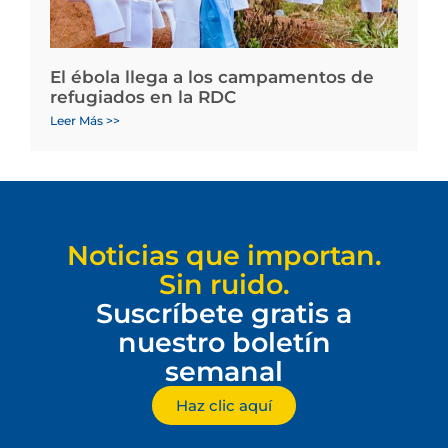
El ébola llega a los campamentos de
refugiados en la RDC
Leer Más >>
Noticias que importan.
Sin ruido.
Suscríbete gratis a
nuestro boletín
semanal
Haz clic aquí