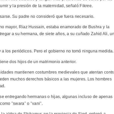
ir y la presión de la maternidad, señaló Fikree.
sarse. Su padre no consideró que fuera necesario.
no mayor, Riaz Hussain, estaba enamorado de Bushra y la
regar a su hermana, de siete años, a su cuñado Zahid Ali, u
 y a los periódicos. Pero el gobierno no tomó ninguna medida.
tiene dos hijos de un matrimonio anterior.
nidades mantienen costumbres medievales que atentan contr
onceden muchos derechos básicos a las mujeres. Los hombres
ad.
rse entregando hermanas o hijas, algunas incluso de apenas
como "swara" o "vani".
de la aldea de Shikarpur, en la provincia de Sind, ordenó a