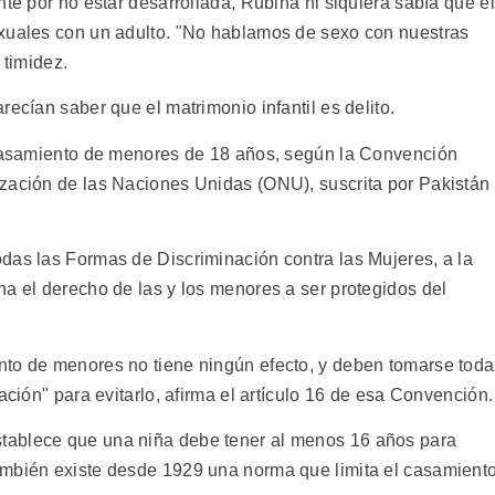
nte por no estar desarrollada, Rubina ni siquiera sabía que el
exuales con un adulto. "No hablamos de sexo con nuestras
 timidez.
recían saber que el matrimonio infantil es delito.
l casamiento de menores de 18 años, según la Convención
zación de las Naciones Unidas (ONU), suscrita por Pakistán
das las Formas de Discriminación contra las Mujeres, a la
na el derecho de las y los menores a ser protegidos del
nto de menores no tiene ningún efecto, y deben tomarse tod
ación" para evitarlo, afirma el artículo 16 de esa Convención.
tablece que una niña debe tener al menos 16 años para
ambién existe desde 1929 una norma que limita el casamient