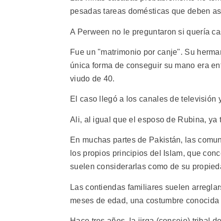
pesadas tareas domésticas que deben asum
A Perween no le preguntaron si quería ca
Fue un "matrimonio por canje". Su herma
única forma de conseguir su mano era ent
viudo de 40.
El caso llegó a los canales de televisión
Ali, al igual que el esposo de Rubina, ya 
En muchas partes de Pakistán, las comu
los propios principios del Islam, que c
suelen considerarlas como de su propied
Las contiendas familiares suelen arregla
meses de edad, una costumbre conocida 
Hace tres años, la jirga (consejo) tribal 