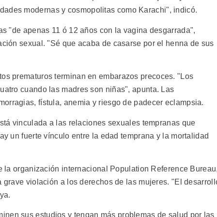
dades modernas y cosmopolitas como Karachi", indicó.
iñas "de apenas 11 ó 12 años con la vagina desgarrada",
lación sexual. "Sé que acaba de casarse por el henna de sus
ntos prematuros terminan en embarazos precoces. "Los
cuatro cuando las madres son niñas", apunta. Las
orragias, fístula, anemia y riesgo de padecer eclampsia.
 está vinculada a las relaciones sexuales tempranas que
hay un fuerte vínculo entre la edad temprana y la mortalidad
de la organización internacional Population Reference Bureau
a grave violación a los derechos de las mujeres. "El desarroll
ya.
inen sus estudios y tengan más problemas de salud por las