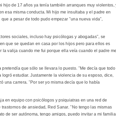
i hijo de 17 años ya tenía también arranques muy violentos, 
den esa misma conducta. Mi hijo me insultaba y el padre en
jer, que a pesar de todo pudo empezar "una nueva vida",
ctores sociales, incluso hay psicólogas y abogadas", se
cen que se quedan en casa por los hijos pero para ellos es
r la valija cuando me fui porque ella veía cuando el padre m
 pretendía que sólo se llevara lo puesto. "Me decía que todo
 logró estudiar. Justamente la violencia de su esposo, dice,
zó una carrera. "Por ser yo misma decía que lo había
aja en equipo con psicólogos y psiquiatras en una red de
de trastornos de ansiedad, Red Sanar. "No tengo las mismas
rato de ser autónoma, tengo amigos, puedo invitar a mi familia