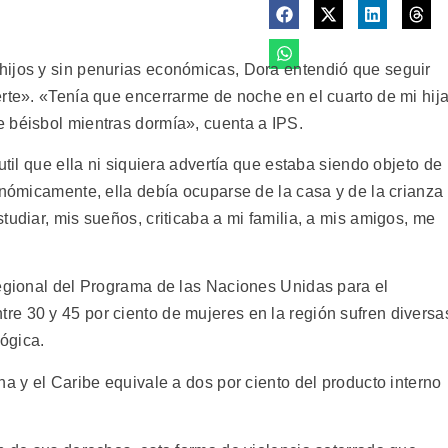
hijos y sin penurias económicas, Dora entendió que seguir
erte». «Tenía que encerrarme de noche en el cuarto de mi hij
 béisbol mientras dormía», cuenta a IPS.
util que ella ni siquiera advertía que estaba siendo objeto de
onómicamente, ella debía ocuparse de la casa y de la crianza
tudiar, mis sueños, criticaba a mi familia, a mis amigos, me
regional del Programa de las Naciones Unidas para el
e 30 y 45 por ciento de mujeres en la región sufren diversa
lógica.
na y el Caribe equivale a dos por ciento del producto interno