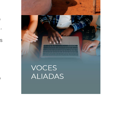
e
.
os
o