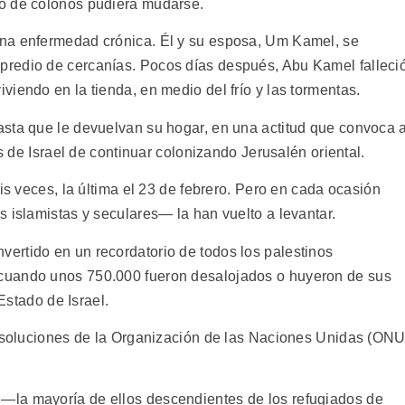
o de colonos pudiera mudarse.
na enfermedad crónica. Él y su esposa, Um Kamel, se
redio de cercanías. Pocos días después, Abu Kamel falleci
iendo en la tienda, en medio del frío y las tormentas.
sta que le devuelvan su hogar, en una actitud que convoca 
es de Israel de continuar colonizando Jerusalén oriental.
is veces, la última el 23 de febrero. Pero en cada ocasión
 islamistas y seculares— la han vuelto a levantar.
ertido en un recordatorio de todos los palestinos
cuando unos 750.000 fueron desalojados o huyeron de sus
 Estado de Israel.
resoluciones de la Organización de las Naciones Unidas (ONU
—la mayoría de ellos descendientes de los refugiados de