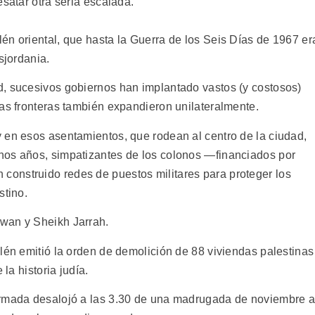
esatar otra seria escalada.
én oriental, que hasta la Guerra de los Seis Días de 1967 er
sjordania.
d, sucesivos gobiernos han implantado vastos (y costosos)
yas fronteras también expandieron unilateralmente.
 en esos asentamientos, que rodean al centro de la ciudad,
nos años, simpatizantes de los colonos —financiados por
onstruido redes de puestos militares para proteger los
stino.
wan y Sheikh Jarrah.
lén emitió la orden de demolición de 88 viviendas palestinas
 la historia judía.
armada desalojó a las 3.30 de una madrugada de noviembre 