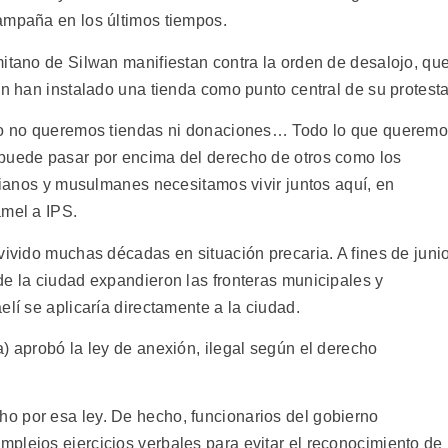
ampaña en los últimos tiempos.
mitano de Silwan manifiestan contra la orden de desalojo, qu
én han instalado una tienda como punto central de su protesta
ero no queremos tiendas ni donaciones… Todo lo que querem
 puede pasar por encima del derecho de otros como los
stianos y musulmanes necesitamos vivir juntos aquí, en
amel a IPS.
vivido muchas décadas en situación precaria. A fines de juni
de la ciudad expandieron las fronteras municipales y
elí se aplicaría directamente a la ciudad.
) aprobó la ley de anexión, ilegal según el derecho
o por esa ley. De hecho, funcionarios del gobierno
plejos ejercicios verbales para evitar el reconocimiento de