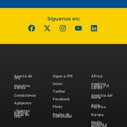
Síguenos en:
Acerca de
Sigue a IPS
África
IPS
Inicio
América
Nuestros
Latina y el
socios
Caribe
Twitter
Contáctenos
América del
Norte
Facebook
Apóyenos
Asia-
Flickr
Pacífico
¿Quieres
publicar
Reglas de
notas de
Europa
comunidad
IPS?
Medio
Oriente y
Norte de