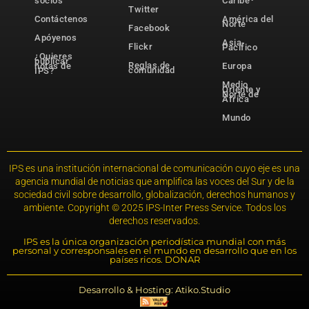
socios
Caribe
Twitter
Contáctenos
América del
Norte
Facebook
Apóyenos
Asia-
Flickr
Pacífico
¿Quieres
publicar
Reglas de
notas de
Europa
comunidad
IPS?
Medio
Oriente y
Norte de
África
Mundo
IPS es una institución internacional de comunicación cuyo eje es una
agencia mundial de noticias que amplifica las voces del Sur y de la
sociedad civil sobre desarrollo, globalización, derechos humanos y
ambiente. Copyright © 2025 IPS-Inter Press Service. Todos los
derechos reservados.
IPS es la única organización periodística mundial con más
personal y corresponsales en el mundo en desarrollo que en los
países ricos. DONAR
Desarrollo & Hosting: Atiko.Studio