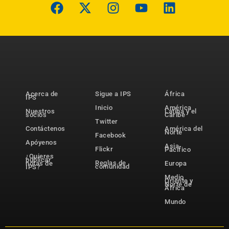
Acerca de
Sigue a IPS
África
IPS
Inicio
América
Nuestros
Latina y el
socios
Caribe
Twitter
Contáctenos
América del
Norte
Facebook
Apóyenos
Asia-
Flickr
Pacífico
¿Quieres
publicar
Reglas de
notas de
Europa
comunidad
IPS?
Medio
Oriente y
Norte de
África
Mundo