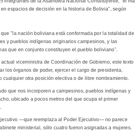
255 integrantes de la Asamblea Nacional Constituyente, "el m
 en espacios de decisión en la historia de Bolivia", según
a que "la nación boliviana está conformada por la totalidad de
ones y pueblos indígenas originarios campesinos, y las
nas que en conjunto constituyen el pueblo boliviano".
actual viceministra de Coordinación de Gobierno, este texto
 los órganos de poder, ejercer el cargo de presidenta,
 cualquier otra posición electiva o de libre nombramiento.
ado que nos incorporen a campesinos, pueblos indígenas y
acho, ubicado a pocos metros del que ocupa el primer
.
Ejecutivo —que reemplaza al Poder Ejecutivo— no parece
abinete ministerial, sólo cuatro fueron asignadas a mujeres.