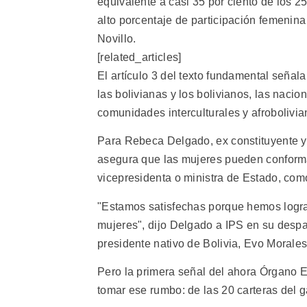
equivalente a casi 35 por ciento de los 
alto porcentaje de participación femenina
Novillo.
[related_articles]
El artículo 3 del texto fundamental señal
las bolivianas y los bolivianos, las naci
comunidades interculturales y afrobolivia
Para Rebeca Delgado, ex constituyente y 
asegura que las mujeres pueden conformar
vicepresidenta o ministra de Estado, como
"Estamos satisfechas porque hemos logr
mujeres", dijo Delgado a IPS en su desp
presidente nativo de Bolivia, Evo Morales
Pero la primera señal del ahora Órgano 
tomar ese rumbo: de las 20 carteras del g