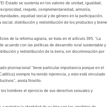
 "El Estado se sustenta en los valores de unidad, igualdad,
d, reciprocidad, respeto, complementariedad, armonía,
ortunidades, equidad social y de género en la participación,
 social, distribución y redistribución de los productos y bien
cios de la reforma agraria, se trata en el artículo 395. "La
 de acuerdo con las políticas de desarrollo rural sustentable y
tribución y redistribución de la tierra, sin discriminación por
do plurinacional "tiene particular importancia porque en el
 Católica) siempre ha tenido injerencia, y esto está vinculado
uctivos", anota Novillo.
 a los hombres el ejercicio de sus derechos sexuales y
e a registrar la identidad de su hijo con los apellidos de