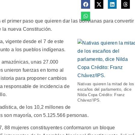
s el primer paso que quieren dar las bolivianas para convertir
e la nueva Constitución.
a, vigente desde el 7 de este
junto a los pueblos indígenas.
as amazónicas, unas 27.000
es unieron fuerzas en torno al
istoria para proponer cambios
Nativas quieren la mitad de los
 la responsable de incidencia de
escaños del parlamento, dice
lo.
Nilda Copa Crédito: Franz
Chávez/IPS.
adística, de los 10,2 millones de
res son mayoría, con 5.125.566 personas.
7, 88 mujeres constituyentes conformaron un bloque