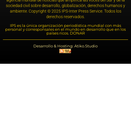
agencia mundial de noticias que amplifica las voces del Sur y de la
sociedad civil sobre desarrollo, globalización, derechos humanos y
ambiente. Copyright © 2025 IPS-Inter Press Service. Todos los
derechos reservados.
IPS es la única organización periodística mundial con más
personal y corresponsales en el mundo en desarrollo que en los
países ricos. DONAR
Desarrollo & Hosting: Atiko.Studio