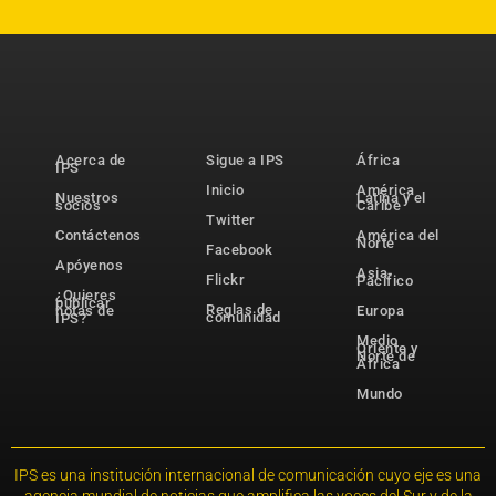
Acerca de
Sigue a IPS
África
IPS
Inicio
América
Nuestros
Latina y el
socios
Caribe
Twitter
Contáctenos
América del
Norte
Facebook
Apóyenos
Asia-
Flickr
Pacífico
¿Quieres
publicar
Reglas de
notas de
Europa
comunidad
IPS?
Medio
Oriente y
Norte de
África
Mundo
IPS es una institución internacional de comunicación cuyo eje es una