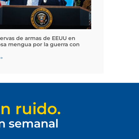
servas de armas de EEUU en
osa mengua por la guerra con
>>
n ruido.
ín semanal