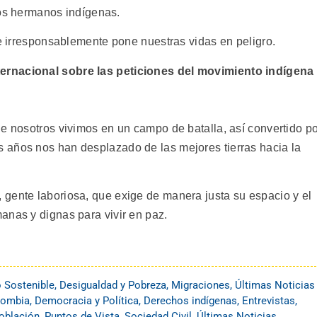
 los hermanos indígenas.
 e irresponsablemente pone nuestras vidas en peligro.
ernacional sobre las peticiones del movimiento indígena
ue nosotros vivimos en un campo de batalla, así convertido p
 años nos han desplazado de las mejores tierras hacia la
gente laboriosa, que exige de manera justa su espacio y el
anas y dignas para vivir en paz.
o Sostenible
,
Desigualdad y Pobreza
,
Migraciones
,
Últimas Noticias
lombia
,
Democracia y Política
,
Derechos indígenas
,
Entrevistas
,
oblación
,
Puntos de Vista
,
Sociedad Civil
,
Últimas Noticias