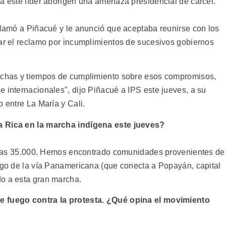
 a este líder aborigen una amenaza presidencial de cárcel.
 Llamó a Piñacué y le anunció que aceptaba reunirse con los
har el reclamo por incumplimientos de sucesivos gobiernos
fechas y tiempos de cumplimiento sobre esos compromisos,
 internacionales", dijo Piñacué a IPS este jueves, a su
o entre La María y Cali.
a Rica en la marcha indígena este jueves?
 35.000. Hemos encontrado comunidades provenientes de
argo de la vía Panamericana (que conecta a Popayán, capital
do a esta gran marcha.
e fuego contra la protesta. ¿Qué opina el movimiento