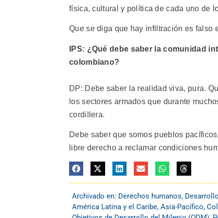
física, cultural y política de cada uno de
Que se diga que hay infiltración es falso
IPS: ¿Qué debe saber la comunidad int
colombiano?
DP: Debe saber la realidad viva, pura. Q
los sectores armados que durante muchos
cordillera.
Debe saber que somos pueblos pacíficos, 
libre derecho a reclamar condiciones hum
Archivado en:
Derechos humanos
,
Desarroll
América Latina y el Caribe
,
Asia-Pacífico
,
Co
Objetivos de Desarrollo del Milenio (ODM)
,
P