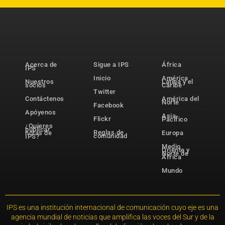
Acerca de
Sigue a IPS
África
IPS
Inicio
América
Nuestros
Latina y el
socios
Caribe
Twitter
Contáctenos
América del
Norte
Facebook
Apóyenos
Asia-
Flickr
Pacífico
¿Quieres
publicar
Reglas de
notas de
Europa
comunidad
IPS?
Medio
Oriente y
Norte de
África
Mundo
IPS es una institución internacional de comunicación cuyo eje es una
agencia mundial de noticias que amplifica las voces del Sur y de la