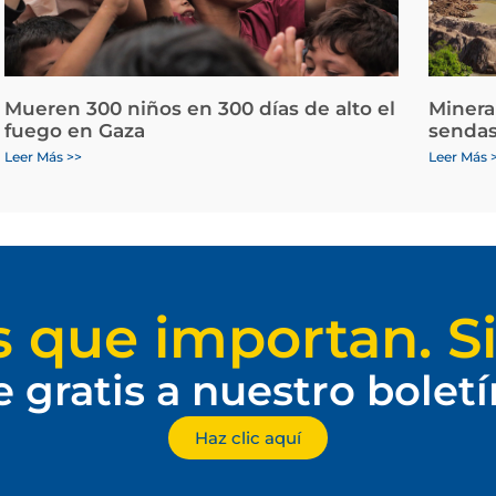
Mueren 300 niños en 300 días de alto el
Minera
fuego en Gaza
sendas
Leer Más >>
Leer Más 
s que importan. Si
e gratis a nuestro bolet
Haz clic aquí