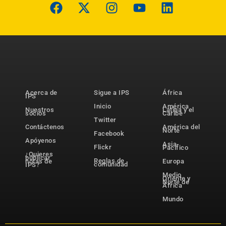
Acerca de
Sigue a IPS
África
IPS
Inicio
América
Nuestros
Latina y el
socios
Caribe
Twitter
Contáctenos
América del
Norte
Facebook
Apóyenos
Asia-
Flickr
Pacífico
¿Quieres
publicar
Reglas de
notas de
Europa
comunidad
IPS?
Medio
Oriente y
Norte de
África
Mundo