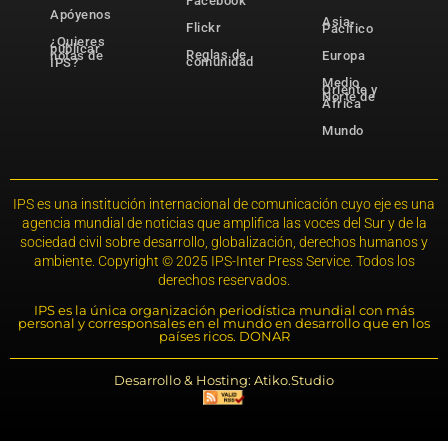
Facebook
Apóyenos
Asia-
Flickr
Pacífico
¿Quieres
publicar
Reglas de
notas de
Europa
comunidad
IPS?
Medio
Oriente y
Norte de
África
Mundo
IPS es una institución internacional de comunicación cuyo eje es una
agencia mundial de noticias que amplifica las voces del Sur y de la
sociedad civil sobre desarrollo, globalización, derechos humanos y
ambiente. Copyright © 2025 IPS-Inter Press Service. Todos los
derechos reservados.
IPS es la única organización periodística mundial con más
personal y corresponsales en el mundo en desarrollo que en los
países ricos. DONAR
Desarrollo & Hosting: Atiko.Studio