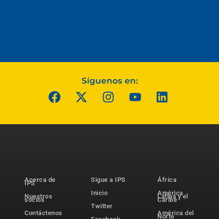
Síguenos en:
Acerca de
Sigue a IPS
África
IPS
Inicio
América
Nuestros
Latina y el
socios
Caribe
Twitter
Contáctenos
América del
Norte