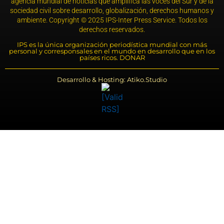
agencia mundial de noticias que amplifica las voces del Sur y de la
sociedad civil sobre desarrollo, globalización, derechos humanos y
ambiente. Copyright © 2025 IPS-Inter Press Service. Todos los
derechos reservados.
IPS es la única organización periodística mundial con más
personal y corresponsales en el mundo en desarrollo que en los
países ricos. DONAR
Desarrollo & Hosting: Atiko.Studio