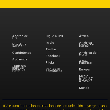
Acerca de
Sigue a IPS
África
IPS
Inicio
América
Nuestros
Latina y el
socios
Caribe
Twitter
Contáctenos
América del
Norte
Facebook
Apóyenos
Asia-
Flickr
Pacífico
¿Quieres
publicar
Reglas de
notas de
Europa
comunidad
IPS?
Medio
Oriente y
Norte de
África
Mundo
IPS es una institución internacional de comunicación cuyo eje es una