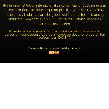
IPS es una institución internacional de comunicación cuyo eje es una
agencia mundial de noticias que amplifica las voces del Sur y de la
sociedad civil sobre desarrollo, globalización, derechos humanos y
ambiente. Copyright © 2025 IPS-Inter Press Service. Todos los
derechos reservados.
IPS es la única organización periodística mundial con más
personal y corresponsales en el mundo en desarrollo que en los
países ricos. DONAR
Desarrollo & Hosting: Atiko.Studio