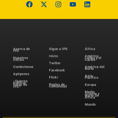
Acerca de
Sigue a IPS
África
IPS
Inicio
América
Nuestros
Latina y el
socios
Caribe
Twitter
Contáctenos
América del
Norte
Facebook
Apóyenos
Asia-
Flickr
Pacífico
¿Quieres
publicar
Reglas de
notas de
Europa
comunidad
IPS?
Medio
Oriente y
Norte de
África
Mundo