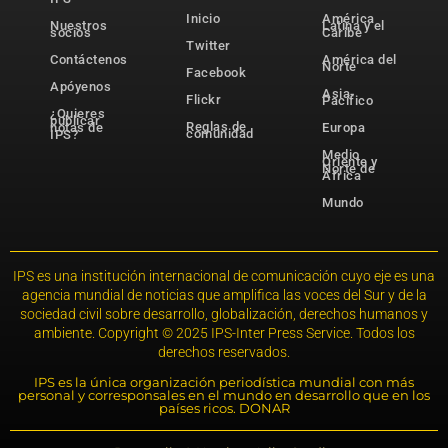
Inicio
América
Nuestros
Latina y el
socios
Caribe
Twitter
Contáctenos
América del
Norte
Facebook
Apóyenos
Asia-
Flickr
Pacífico
¿Quieres
publicar
Reglas de
notas de
Europa
comunidad
IPS?
Medio
Oriente y
Norte de
África
Mundo
IPS es una institución internacional de comunicación cuyo eje es una
agencia mundial de noticias que amplifica las voces del Sur y de la
sociedad civil sobre desarrollo, globalización, derechos humanos y
ambiente. Copyright © 2025 IPS-Inter Press Service. Todos los
derechos reservados.
IPS es la única organización periodística mundial con más
personal y corresponsales en el mundo en desarrollo que en los
países ricos. DONAR