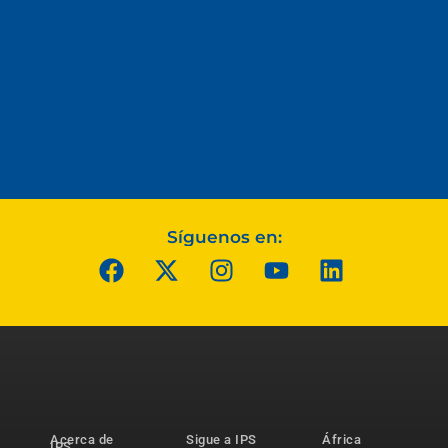
Síguenos en:
Acerca de
Sigue a IPS
África
IPS