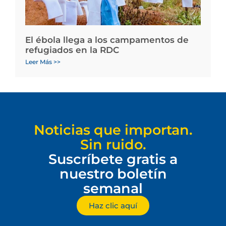
El ébola llega a los campamentos de
refugiados en la RDC
Leer Más >>
Noticias que importan.
Sin ruido.
Suscríbete gratis a
nuestro boletín
semanal
Haz clic aquí