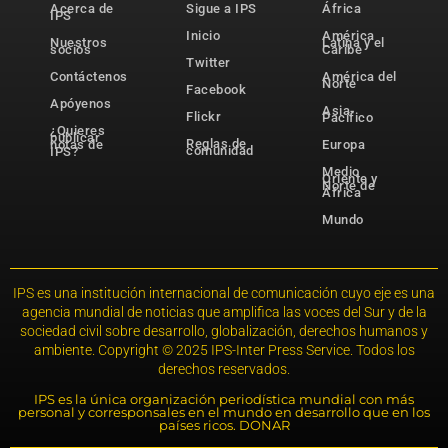
Acerca de
Sigue a IPS
África
IPS
Inicio
América
Nuestros
Latina y el
socios
Caribe
Twitter
Contáctenos
América del
Norte
Facebook
Apóyenos
Asia-
Flickr
Pacífico
¿Quieres
publicar
Reglas de
notas de
Europa
comunidad
IPS?
Medio
Oriente y
Norte de
África
Mundo
IPS es una institución internacional de comunicación cuyo eje es una
agencia mundial de noticias que amplifica las voces del Sur y de la
sociedad civil sobre desarrollo, globalización, derechos humanos y
ambiente. Copyright © 2025 IPS-Inter Press Service. Todos los
derechos reservados.
IPS es la única organización periodística mundial con más
personal y corresponsales en el mundo en desarrollo que en los
países ricos. DONAR