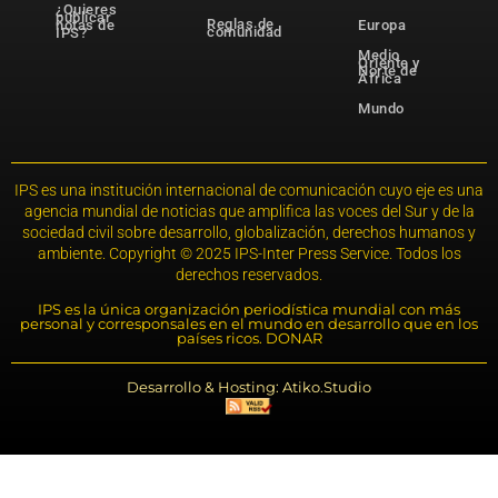
¿Quieres
publicar
Reglas de
notas de
Europa
comunidad
IPS?
Medio
Oriente y
Norte de
África
Mundo
IPS es una institución internacional de comunicación cuyo eje es una
agencia mundial de noticias que amplifica las voces del Sur y de la
sociedad civil sobre desarrollo, globalización, derechos humanos y
ambiente. Copyright © 2025 IPS-Inter Press Service. Todos los
derechos reservados.
IPS es la única organización periodística mundial con más
personal y corresponsales en el mundo en desarrollo que en los
países ricos. DONAR
Desarrollo & Hosting: Atiko.Studio