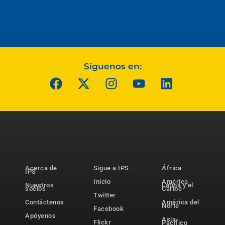
Síguenos en:
Acerca de
Sigue a IPS
África
IPS
Inicio
América
Nuestros
Latina y el
socios
Caribe
Twitter
Contáctenos
América del
Norte
Facebook
Apóyenos
Asia-
Flickr
Pacífico