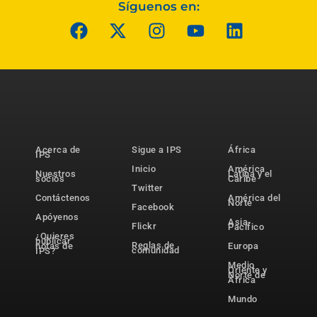
Síguenos en:
Acerca de
Sigue a IPS
África
IPS
Inicio
América
Nuestros
Latina y el
socios
Caribe
Twitter
Contáctenos
América del
Norte
Facebook
Apóyenos
Asia-
Flickr
Pacífico
¿Quieres
publicar
Reglas de
notas de
Europa
comunidad
IPS?
Medio
Oriente y
Norte de
África
Mundo