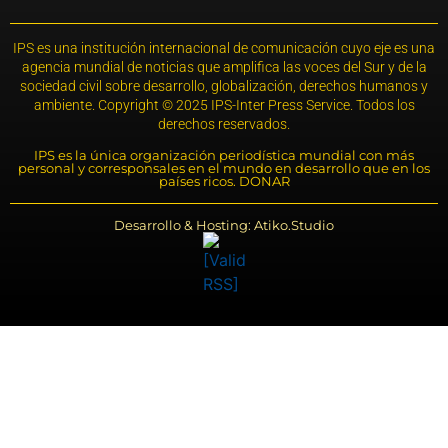
IPS es una institución internacional de comunicación cuyo eje es una
agencia mundial de noticias que amplifica las voces del Sur y de la
sociedad civil sobre desarrollo, globalización, derechos humanos y
ambiente. Copyright © 2025 IPS-Inter Press Service. Todos los
derechos reservados.
IPS es la única organización periodística mundial con más
personal y corresponsales en el mundo en desarrollo que en los
países ricos. DONAR
Desarrollo & Hosting: Atiko.Studio