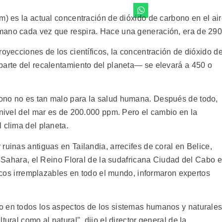
m) es la actual concentración de dióxido de carbono en el ai
mano cada vez que respira. Hace una generación, era de 290
royecciones de los científicos, la concentración de dióxido d
parte del recalentamiento del planeta— se elevará a 450 o
ono no es tan malo para la salud humana. Después de todo,
 nivel del mar es de 200.000 ppm. Pero el cambio en la
 clima del planeta.
ruinas antiguas en Tailandia, arrecifes de coral en Belice,
el Sahara, el Reino Floral de la sudafricana Ciudad del Cabo 
óricos irremplazables en todo el mundo, informaron expertos
o en todos los aspectos de los sistemas humanos y naturales
ural como al natural", dijo el director general de la