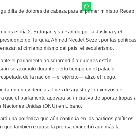
uidilla de dolores de cabeza para el primer ministro Recep
nidos el día 2, Erdogan y su Partido por la Justicia y el
 presidente de Turquía, Ahmed Necdet Sezer, por las política
menazan al cimiento mismo del país: el secularismo.
r ante el parlamento no sorprendió a quienes están
ensión se acumuló durante cierto tiempo en el palacio
 respetada de la nación —el ejército— atizó el fuego.
uedaron en evidencia a fines de agosto y comienzos de
 que el parlamento apoyara su iniciativa de aportar tropas 
las Naciones Unidas (ONU) en Líbano.
paró una polémica que aún continúa en los partidos políticos,
ción que también expuso la prensa exacerbó aun más la