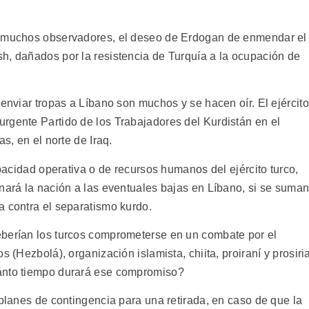
a muchos observadores, el deseo de Erdogan de enmendar el
h, dañados por la resistencia de Turquía a la ocupación de
 enviar tropas a Líbano son muchos y se hacen oír. El ejército
rgente Partido de los Trabajadores del Kurdistán en el
s, en el norte de Iraq.
apacidad operativa o de recursos humanos del ejército turco,
onará la nación a las eventuales bajas en Líbano, si se suma
a contra el separatismo kurdo.
eberían los turcos comprometerse en un combate por el
s (Hezbolá), organización islamista, chiita, proiraní y prosiri
uánto tiempo durará ese compromiso?
 planes de contingencia para una retirada, en caso de que la