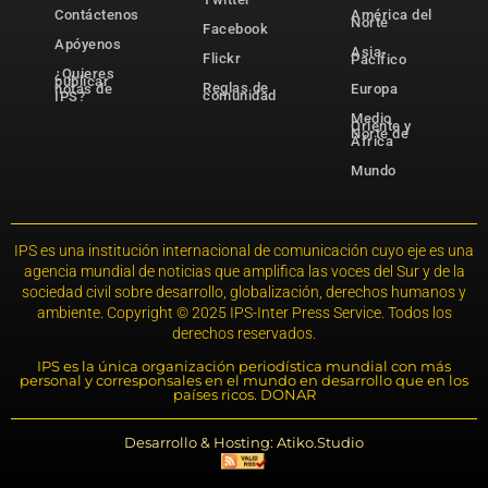
Contáctenos
América del
Norte
Facebook
Apóyenos
Asia-
Flickr
Pacífico
¿Quieres
publicar
Reglas de
notas de
Europa
comunidad
IPS?
Medio
Oriente y
Norte de
África
Mundo
IPS es una institución internacional de comunicación cuyo eje es una
agencia mundial de noticias que amplifica las voces del Sur y de la
sociedad civil sobre desarrollo, globalización, derechos humanos y
ambiente. Copyright © 2025 IPS-Inter Press Service. Todos los
derechos reservados.
IPS es la única organización periodística mundial con más
personal y corresponsales en el mundo en desarrollo que en los
países ricos. DONAR
Desarrollo & Hosting: Atiko.Studio