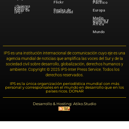
Asia-
Flickr
Pacífico
¿Quieres
publicar
Reglas de
notas de
Europa
comunidad
IPS?
Medio
Oriente y
Norte de
África
Mundo
IPS es una institución internacional de comunicación cuyo eje es una
agencia mundial de noticias que amplifica las voces del Sur y de la
sociedad civil sobre desarrollo, globalización, derechos humanos y
ambiente. Copyright © 2025 IPS-Inter Press Service. Todos los
derechos reservados.
IPS es la única organización periodística mundial con más
personal y corresponsales en el mundo en desarrollo que en los
países ricos. DONAR
Desarrollo & Hosting: Atiko.Studio