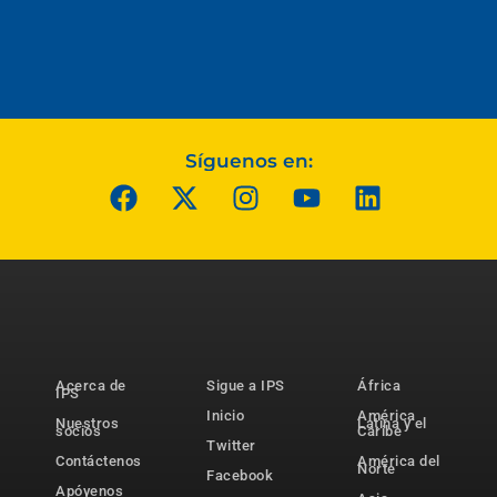
Síguenos en:
Acerca de
Sigue a IPS
África
IPS
Inicio
América
Nuestros
Latina y el
socios
Caribe
Twitter
Contáctenos
América del
Norte
Facebook
Apóyenos