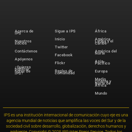
Acerca de
Sigue a IPS
África
IPS
Inicio
América
Nuestros
Latina y el
socios
Caribe
Twitter
Contáctenos
América del
Norte
Facebook
Apóyenos
Asia-
Flickr
Pacífico
¿Quieres
publicar
Reglas de
notas de
Europa
comunidad
IPS?
Medio
Oriente y
Norte de
África
Mundo
IPS es una institución internacional de comunicación cuyo eje es una
agencia mundial de noticias que amplifica las voces del Sur y de la
sociedad civil sobre desarrollo, globalización, derechos humanos y
ambiente. Copyright © 2025 IPS-Inter Press Service. Todos los