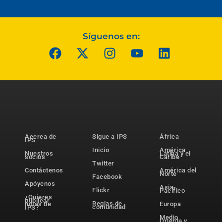
Síguenos en:
Acerca de
Sigue a IPS
África
IPS
Inicio
América
Nuestros
Latina y el
socios
Caribe
Twitter
Contáctenos
América del
Norte
Facebook
Apóyenos
Asia-
Flickr
Pacífico
¿Quieres
publicar
Reglas de
notas de
Europa
comunidad
IPS?
Medio
Oriente y