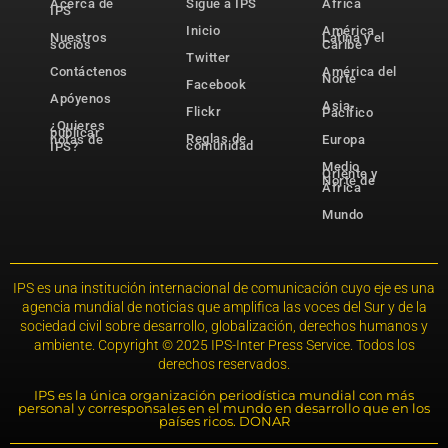
Acerca de
Sigue a IPS
África
IPS
Inicio
América
Nuestros
Latina y el
socios
Caribe
Twitter
Contáctenos
América del
Norte
Facebook
Apóyenos
Asia-
Flickr
Pacífico
¿Quieres
publicar
Reglas de
notas de
Europa
comunidad
IPS?
Medio
Oriente y
Norte de
África
Mundo
IPS es una institución internacional de comunicación cuyo eje es una
agencia mundial de noticias que amplifica las voces del Sur y de la
sociedad civil sobre desarrollo, globalización, derechos humanos y
ambiente. Copyright © 2025 IPS-Inter Press Service. Todos los
derechos reservados.
IPS es la única organización periodística mundial con más
personal y corresponsales en el mundo en desarrollo que en los
países ricos. DONAR