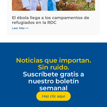
El ébola llega a los campamentos de
refugiados en la RDC
Leer Más >>
Noticias que importan.
Sin ruido.
Suscríbete gratis a
nuestro boletín
semanal
Haz clic aquí