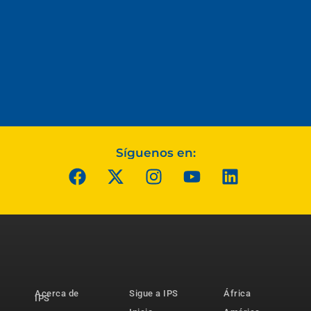
Síguenos en:
Acerca de
Sigue a IPS
África
IPS