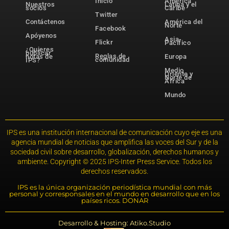
Inicio
América
Nuestros
Latina y el
socios
Caribe
Twitter
Contáctenos
América del
Norte
Facebook
Apóyenos
Asia-
Flickr
Pacífico
¿Quieres
publicar
Reglas de
notas de
Europa
comunidad
IPS?
Medio
Oriente y
Norte de
África
Mundo
IPS es una institución internacional de comunicación cuyo eje es una
agencia mundial de noticias que amplifica las voces del Sur y de la
sociedad civil sobre desarrollo, globalización, derechos humanos y
ambiente. Copyright © 2025 IPS-Inter Press Service. Todos los
derechos reservados.
IPS es la única organización periodística mundial con más
personal y corresponsales en el mundo en desarrollo que en los
países ricos. DONAR
Desarrollo & Hosting: Atiko.Studio