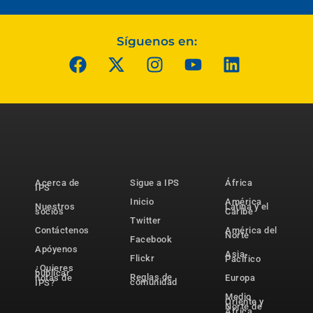
Síguenos en:
Acerca de
Sigue a IPS
África
IPS
Inicio
América
Nuestros
Latina y el
socios
Caribe
Twitter
Contáctenos
América del
Norte
Facebook
Apóyenos
Asia-
Flickr
Pacífico
¿Quieres
publicar
Reglas de
notas de
Europa
comunidad
IPS?
Medio
Oriente y
Norte de
África