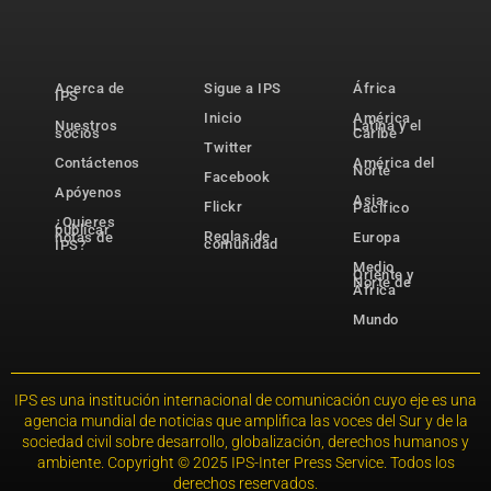
Acerca de
Sigue a IPS
África
IPS
Inicio
América
Nuestros
Latina y el
socios
Caribe
Twitter
Contáctenos
América del
Norte
Facebook
Apóyenos
Asia-
Flickr
Pacífico
¿Quieres
publicar
Reglas de
notas de
Europa
comunidad
IPS?
Medio
Oriente y
Norte de
África
Mundo
IPS es una institución internacional de comunicación cuyo eje es una
agencia mundial de noticias que amplifica las voces del Sur y de la
sociedad civil sobre desarrollo, globalización, derechos humanos y
ambiente. Copyright © 2025 IPS-Inter Press Service. Todos los
derechos reservados.